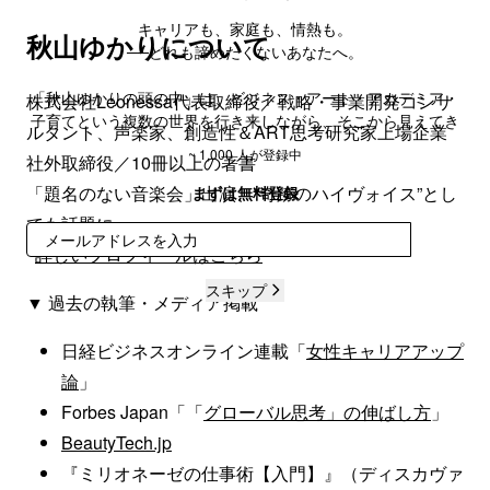
キャリアも、家庭も、情熱も。
秋山ゆかりについて
──どれも諦めたくないあなたへ。
「秋山ゆかりの頭の中」は、ビジネス・アート・アカデミア・
株式会社Leonessa代表取締役／戦略・事業開発コンサ
子育てという複数の世界を行き来しながら、そこから見えてき
ルタント、声楽家、創造性＆ART思考研究家上場企業
た「知のかけ合わせ」を言葉にしてお届けするニュースレター
~ 1,000 人が登録中
社外取締役／10冊以上の著書
です。
「題名のない音楽会」出演、“奇跡のハイヴォイス”とし
まずは無料登録
ても話題に
登録
詳しいプロフィールはこちら
スキップ
▼ 過去の執筆・メディア掲載
日経ビジネスオンライン連載「
女性キャリアアップ
論
」
Forbes Japan「「
グローバル思考」の伸ばし方
」
BeautyTech.jp
『ミリオネーゼの仕事術【入門】』（ディスカヴァ