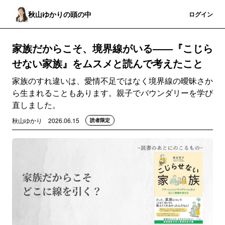
秋山ゆかりの頭の中
登録
ログイン
家族だからこそ、境界線がいる——『こじら
せない家族』をムスメと読んで考えたこと
家族のすれ違いは、愛情不足ではなく境界線の曖昧さか
ら生まれることもあります。親子でバウンダリーを学び
直しました。
秋山ゆかり
2026.06.15
読者限定