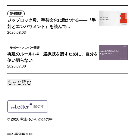
読者限定
ジップロック母、手芸文化に敗北する——『手
芸とエンパワメント』を読んで...
2026.08.03
サポートメンバー限定
再建のルール1-4 選択肢を残すために、自分を
使い切らない
2026.07.30
もっと読む
読者限定
無敵艦隊は、なぜ沈まなかったのか——ワール
ドカップに見る「勝てる守り」...
2026.07.27
サポートメンバー限定
© 2026 秋山ゆかりの頭の中
自由研究が苦手な大人たちへ——学び直しは、
問いを持つところから始まる
2026.07.22
書き手利用規約