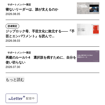
サポートメンバー限定
寝ないリーダーは、誰が支えるのか
2026.08.05
読者限定
ジップロック母、手芸文化に敗北する——『手
芸とエンパワメント』を読んで...
2026.08.03
サポートメンバー限定
再建のルール1-4 選択肢を残すために、自分を
使い切らない
2026.07.30
もっと読む
読者限定
無敵艦隊は、なぜ沈まなかったのか——ワール
ドカップに見る「勝てる守り」...
2026.07.27