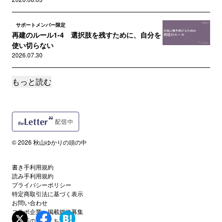
サポートメンバー限定
再建のルール1-4 選択肢を残すために、自分を
使い切らない
2026.07.30
もっと読む
読者限定
無敵艦隊は、なぜ沈まなかったのか——ワール
ドカップに見る「勝てる守り」...
2026.07.27
サポートメンバー限定
© 2026 秋山ゆかりの頭の中
自由研究が苦手な大人たちへ——学び直しは、
問いを持つところから始まる
2026.07.22
書き手利用規約
読み手利用規約
プライバシーポリシー
特定商取引法に基づく表示
読者限定
言えないことは、どうすれば伝えられるのか──
お問い合わせ
コラボ企業・掲載媒体募集
シチリア文学『おやつ泥棒』...
代理店の方はこちら