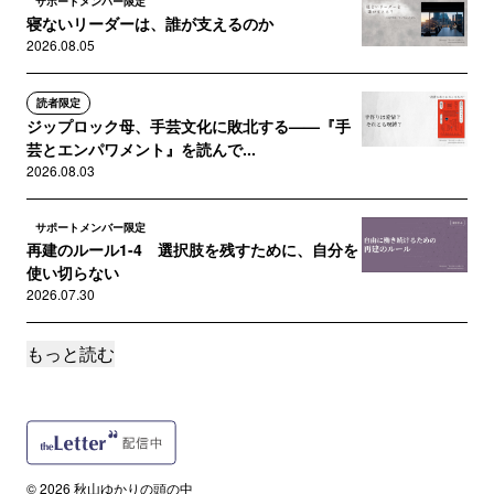
サポートメンバー限定
寝ないリーダーは、誰が支えるのか
2026.08.05
読者限定
ジップロック母、手芸文化に敗北する——『手
芸とエンパワメント』を読んで...
2026.08.03
サポートメンバー限定
再建のルール1-4 選択肢を残すために、自分を
使い切らない
2026.07.30
もっと読む
読者限定
無敵艦隊は、なぜ沈まなかったのか——ワール
ドカップに見る「勝てる守り」...
2026.07.27
サポートメンバー限定
© 2026 秋山ゆかりの頭の中